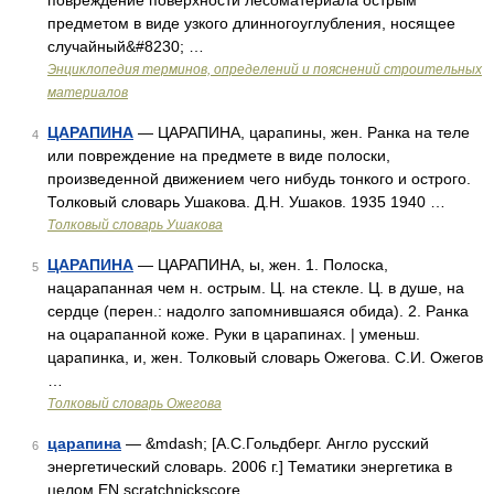
повреждение поверхности лесоматериала острым
предметом в виде узкого длинногоуглубления, носящее
случайный&#8230; …
Энциклопедия терминов, определений и пояснений строительных
материалов
ЦАРАПИНА
— ЦАРАПИНА, царапины, жен. Ранка на теле
4
или повреждение на предмете в виде полоски,
произведенной движением чего нибудь тонкого и острого.
Толковый словарь Ушакова. Д.Н. Ушаков. 1935 1940 …
Толковый словарь Ушакова
ЦАРАПИНА
— ЦАРАПИНА, ы, жен. 1. Полоска,
5
нацарапанная чем н. острым. Ц. на стекле. Ц. в душе, на
сердце (перен.: надолго запомнившаяся обида). 2. Ранка
на оцарапанной коже. Руки в царапинах. | уменьш.
царапинка, и, жен. Толковый словарь Ожегова. С.И. Ожегов
…
Толковый словарь Ожегова
царапина
— &mdash; [А.С.Гольдберг. Англо русский
6
энергетический словарь. 2006 г.] Тематики энергетика в
целом EN scratchnickscore …