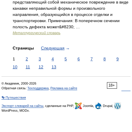
представляющий собой механическое повреждение в виде
канавки неправильной формы и произвольного
направления, образующийся в процессе отделки и
транспортировки. Примечания: В поперечном сечении
полость дефекта может&#8230; …
Металлургический словарь
Страницы
Следующая
→
1
2
3
4
5
6
7
8
9
10
11
12
13
© Академик, 2000-2026
18+
Обратная связь:
Техподдержка
,
Реклама на сайте
👣 Путешествия
Экспорт словарей на сайты
, сделанные на PHP,
Joomla,
Drupal,
WordPress, MODx.