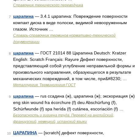
Справочник технического переводчика
царапина
— 3.4.1 царапина: Повреждение поверхности
7
компакт диска в виде полоски, видимой невооруженным
глазом. Источник …
Словарь-справочник терминов нормативно-технической
документации
царапина
— ГОСТ 21014 88 Царапина Deutsch: Kratzer
8
English: Scratch Français: Rayure Дефект поверхности,
представляющий собой углубление неправильной формы и
произвольного направления, образующегося в результате
механических повреждений, в том числе, при&#8230; …
Металлургия. Терминология ГОСТ
царапина
— rus ссадина (ж), царапина (ж); экскориация (ж)
9
eng skin wound fra écorchure (f) deu Abschürfung (f),
Schürfwunde (f) spa herida (f) cutánea, escoriación (f) …
Безопасность и гигиена труда. Перевод на английский,
французский, немецкий, испанский языки
ЦАРАПИНА
— [scratch] дефект поверхности,
10